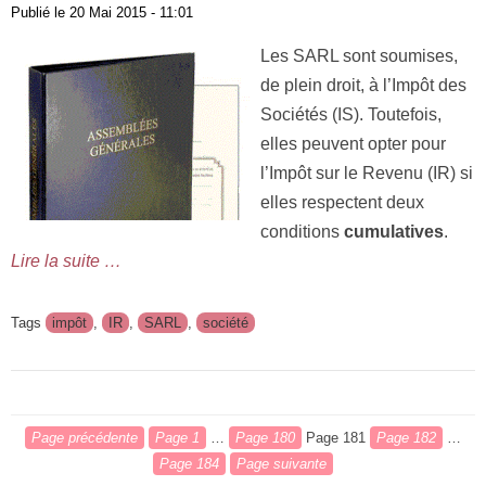
Publié le
20 Mai 2015 - 11:01
Les SARL sont soumises,
de plein droit, à l’Impôt des
Sociétés (IS). Toutefois,
elles peuvent opter pour
l’Impôt sur le Revenu (IR) si
elles respectent deux
conditions
cumulatives
.
Lire la suite …
Tags
impôt
,
IR
,
SARL
,
société
Page précédente
Page
1
…
Page
180
Page
181
Page
182
…
Page
184
Page suivante