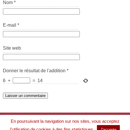
Nom
*
E-mail
*
Site web
Donner le résultat de l'addition
*
6
+
=
14
À propos
En poursuivant la navigation sur nos sites, vous acceptez
Mentions légales
Politique de protection des données
l'utilisation de cookies à des fins statistiques.
J'accepte