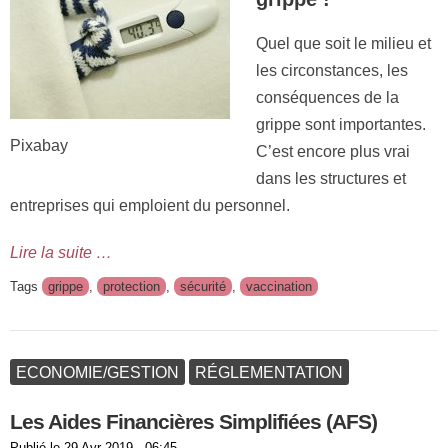
Quel que soit le milieu et
les circonstances, les
conséquences de la
grippe sont importantes.
Pixabay
C’est encore plus vrai
dans les structures et
entreprises qui emploient du personnel.
Lire la suite …
Tags
grippe
,
protection
,
sécurité
,
vaccination
ECONOMIE/GESTION
RÉGLEMENTATION
Les Aides Financières Simplifiées (AFS)
Publié le
29 Avr 2019 - 06:45