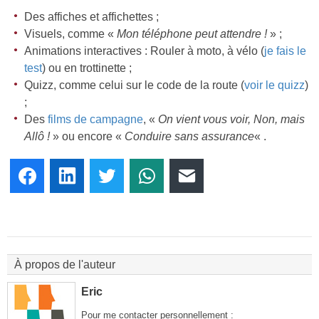
Des affiches et affichettes ;
Visuels, comme «
Mon téléphone peut attendre !
» ;
Animations interactives : Rouler à moto, à vélo (
je fais le
test
) ou en trottinette ;
Quizz, comme celui sur le code de la route (
voir le quizz
)
;
Des
films de campagne
, «
On vient vous voir, Non, mais
Allô !
» ou encore «
Conduire sans assurance
« .
Facebook
LinkedIn
Twitter
WhatsApp
E-mail
À propos de l'auteur
Eric
Pour me contacter personnellement :