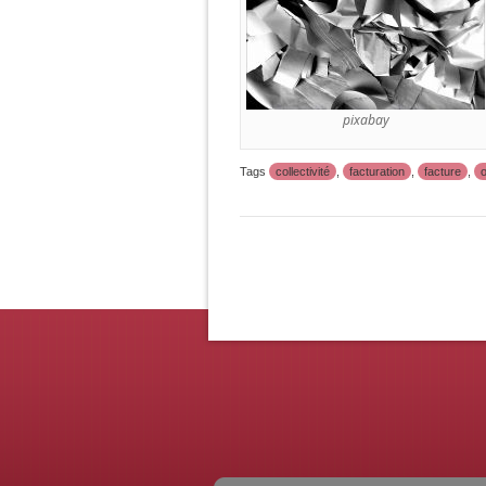
pixabay
Tags
collectivité
,
facturation
,
facture
,
o