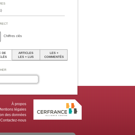
ires
1)
irect
Chiffres clés
 DE
ARTICLES
LES +
CLÉS
LES + LUS
COMMENTÉS
cher
À propos
entions légales
tion des données
Contactez-nous