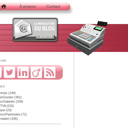
À propos
Contact
ivre
ies
ntrats
(149)
e/Gestion
(301)
r/Salariés
(339)
é/TVA
(215)
ique
(23)
nce/Patrimoine
(71)
ntation
(195)