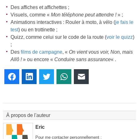
Des affiches et affichettes ;
Visuels, comme «
Mon téléphone peut attendre !
» ;
Animations interactives : Rouler à moto, à vélo (
je fais le
test
) ou en trottinette ;
Quizz, comme celui sur le code de la route (
voir le quizz
)
;
Des
films de campagne
, «
On vient vous voir, Non, mais
Allô !
» ou encore «
Conduire sans assurance
« .
Facebook
LinkedIn
Twitter
WhatsApp
E-mail
À propos de l'auteur
Eric
Pour me contacter personnellement :