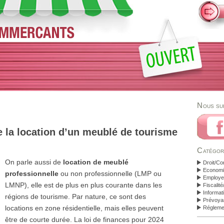
Nous su
e la location d’un meublé de tourisme
Catégor
On parle aussi de
location de meublé
Droit/Co
Economi
professionnelle
ou non professionnelle (LMP ou
Employeu
LMNP), elle est de plus en plus courante dans les
Fiscalit
Informat
régions de tourisme. Par nature, ce sont des
Prévoya
locations en zone résidentielle, mais elles peuvent
Régleme
être de courte durée. La loi de finances pour 2024