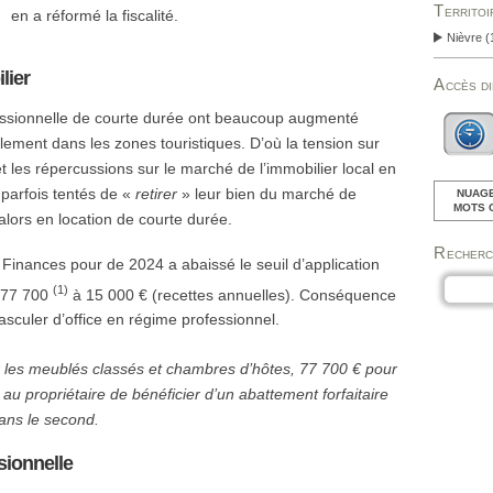
Territo
en a réformé la fiscalité.
Nièvre
(
lier
Accès d
essionnelle de courte durée ont beaucoup augmenté
ement dans les zones touristiques. D’où la tension sur
 les répercussions sur le marché de l’immobilier local en
 parfois tentés de «
retirer
» leur bien du marché de
NUAGE
MOTS 
 alors en location de courte durée.
Recher
 Finances pour de 2024 a abaissé le seuil d’application
(1)
e 77 700
à 15 000 € (recettes annuelles). Conséquence
asculer d’office en régime professionnel.
 les meublés classés et chambres d’hôtes, 77 700 € pour
 au propriétaire de bénéficier d’un abattement forfaitaire
ans le second.
ssionnelle