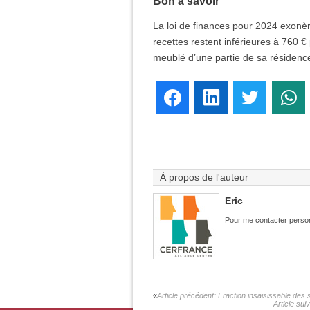
Bon à savoir
La loi de finances pour 2024 exonère
recettes restent inférieures à 760 €
meublé d’une partie de sa résidence
Facebook
LinkedIn
Twitter
W
À propos de l'auteur
Eric
Pour me contacter person
Article précédent:
Fraction insaisissable des s
Article sui