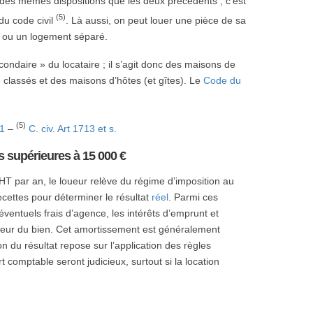
 des mêmes dispositions que les deux précédents ; c’est
(5)
du code civil
. Là aussi, on peut louer une pièce de sa
é ou un logement séparé.
ondaire » du locataire ; il s’agit donc des maisons de
classés et des maisons d’hôtes (et gîtes). Le
Code du
(5)
-1
–
C. civ. Art 1713 et s.
 supérieures à 15 000 €
T par an, le loueur relève du régime d’imposition au
cettes pour déterminer le résultat
réel
. Parmi ces
éventuels frais d’agence, les intérêts d’emprunt et
leur du bien. Cet amortissement est généralement
n du résultat repose sur l’application des règles
 comptable seront judicieux, surtout si la location