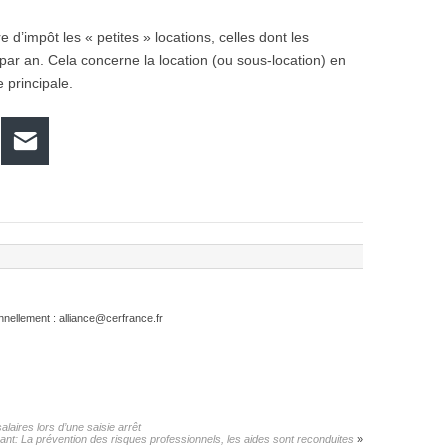
 d’impôt les « petites » locations, celles dont les
 par an. Cela concerne la location (ou sous-location) en
 principale.
hatsApp
E-mail
nellement : alliance@cerfrance.fr
alaires lors d’une saisie arrêt
vant:
La prévention des risques professionnels, les aides sont reconduites