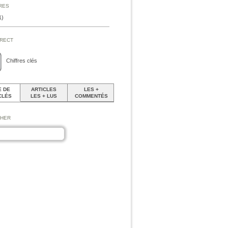
ires
1)
irect
Chiffres clés
 DE
ARTICLES
LES +
CLÉS
LES + LUS
COMMENTÉS
cher