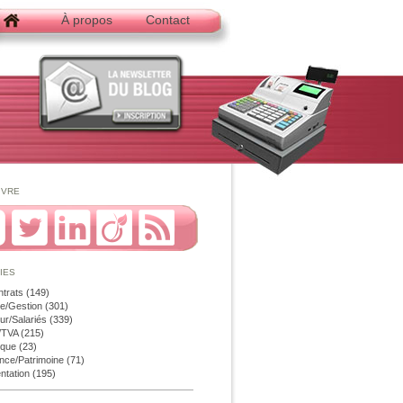
À propos
Contact
ivre
ies
ntrats
(149)
e/Gestion
(301)
r/Salariés
(339)
é/TVA
(215)
ique
(23)
nce/Patrimoine
(71)
ntation
(195)