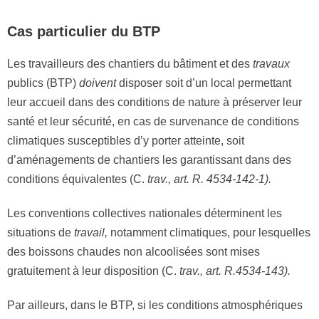
Cas particulier du BTP
Les travailleurs des chantiers du bâtiment et des
travau
x
publics (BTP)
doi
v
ent
disposer soit d’un local permettant
leur accueil dans des conditions de nature à préserver leur
santé et leur sécurité, en cas de survenance de conditions
climatiques susceptibles d’y porter atteinte, soit
d’aménagements de chantiers les garantissant dans des
conditions équivalentes (C.
tra
v., a
rt
.
R
.
4534
-1
42-1)
.
Les conventions collectives nationales déterminent les
situations de
t
ra
v
ail,
notamment climatiques, pour lesquelles
des boissons chaudes non alcoolisées sont mises
gratuitement à leur disposition (C.
trav., art.
R
.4
534
-143
)
.
Par ailleurs, dans le BTP, si les conditions atmosphériques