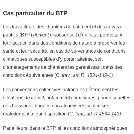
Cas particulier du BTP
Les travailleurs des chantiers du bâtiment et des
travau
x
publics (BTP)
doi
v
ent
disposer soit d’un local permettant
leur accueil dans des conditions de nature à préserver leur
santé et leur sécurité, en cas de survenance de conditions
climatiques susceptibles d’y porter atteinte, soit
d’aménagements de chantiers les garantissant dans des
conditions équivalentes (C.
tra
v., a
rt
.
R
.
4534
-1
42-1)
.
Les conventions collectives nationales déterminent les
situations de
t
ra
v
ail,
notamment climatiques, pour lesquelles
des boissons chaudes non alcoolisées sont mises
gratuitement à leur disposition (C.
trav., art.
R
.4
534
-143
)
.
Par ailleurs, dans le BTP, si les conditions atmosphériques