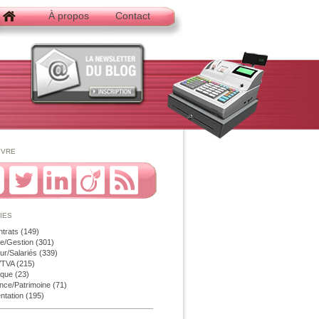
À propos
Contact
ivre
ies
ntrats
(149)
e/Gestion
(301)
r/Salariés
(339)
é/TVA
(215)
ique
(23)
nce/Patrimoine
(71)
ntation
(195)