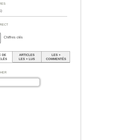
ires
1)
irect
Chiffres clés
 DE
ARTICLES
LES +
CLÉS
LES + LUS
COMMENTÉS
cher