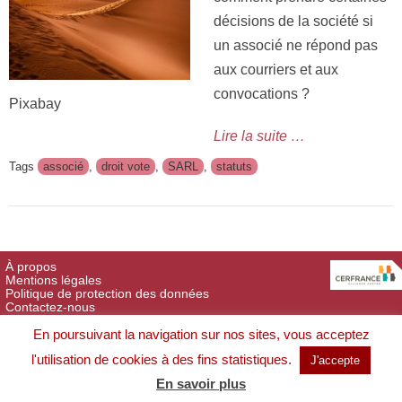
décisions de la société si
un associé ne répond pas
aux courriers et aux
convocations ?
Pixabay
Lire la suite …
Tags
associé
,
droit vote
,
SARL
,
statuts
À propos
Mentions légales
Politique de protection des données
Contactez-nous
Copyright © 2015 tpeconnect.fr. Tous droits réservés.
En poursuivant la navigation sur nos sites, vous acceptez
l'utilisation de cookies à des fins statistiques.
J'accepte
En savoir plus