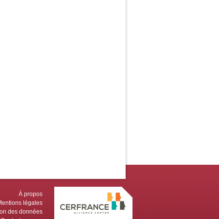
À propos
entions légales
tion des données