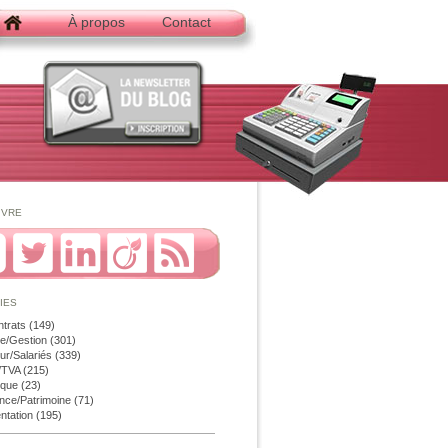
À propos
Contact
ivre
ies
ntrats
(149)
e/Gestion
(301)
r/Salariés
(339)
é/TVA
(215)
ique
(23)
nce/Patrimoine
(71)
ntation
(195)