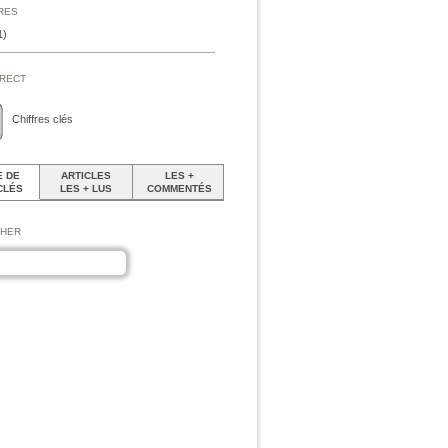
ires
1)
irect
Chiffres clés
 DE
ARTICLES
LES +
CLÉS
LES + LUS
COMMENTÉS
cher