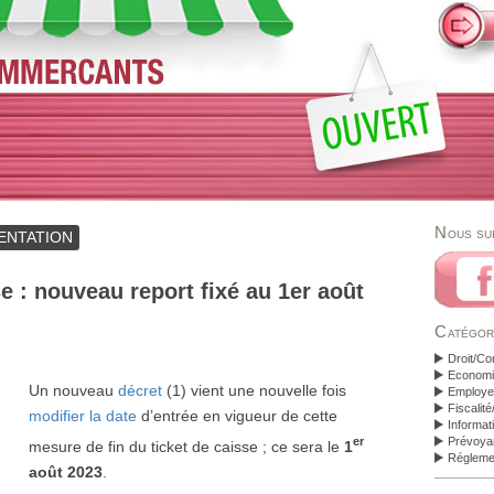
Nous su
ENTATION
se : nouveau report fixé au 1er août
Catégor
Droit/Co
Economi
Un nouveau
décret
(1) vient une nouvelle fois
Employeu
Fiscalit
modifier la date
d’entrée en vigueur de cette
Informat
er
Prévoya
mesure de fin du ticket de caisse ; ce sera le
1
Régleme
août 2023
.