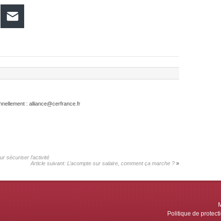
hatsApp
E-mail
nellement : alliance@cerfrance.fr
 sécuriser l’activité
Article suivant:
L’acompte sur salaire, comment ça marche ?
M
Politique de protec