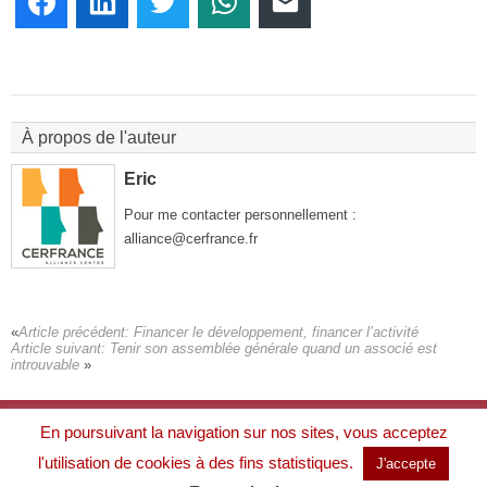
Facebook
LinkedIn
Twitter
WhatsApp
E-mail
À propos de l'auteur
Eric
Pour me contacter personnellement :
alliance@cerfrance.fr
Article précédent:
Financer le développement, financer l’activité
Article suivant:
Tenir son assemblée générale quand un associé est
introuvable
À propos
En poursuivant la navigation sur nos sites, vous acceptez
Mentions légales
Politique de protection des données
l'utilisation de cookies à des fins statistiques.
J'accepte
Contactez-nous