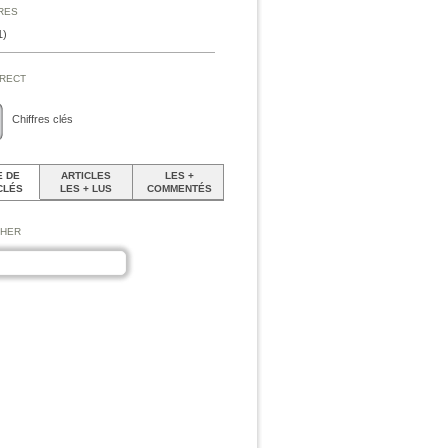
ires
1)
irect
Chiffres clés
 DE
ARTICLES
LES +
CLÉS
LES + LUS
COMMENTÉS
cher