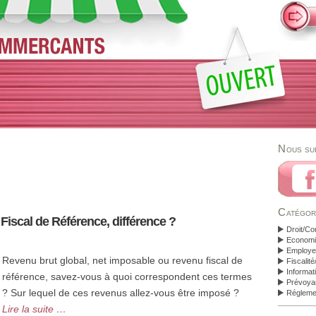
Nous su
Catégor
iscal de Référence, différence ?
Droit/Co
Economi
Employeu
Revenu brut global, net imposable ou revenu fiscal de
Fiscalit
Informat
référence, savez-vous à quoi correspondent ces termes
Prévoya
? Sur lequel de ces revenus allez-vous être imposé ?
Régleme
Lire la suite …