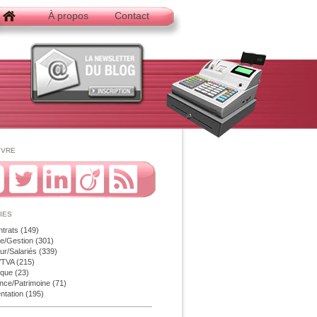
À propos
Contact
ivre
ies
ntrats
(149)
e/Gestion
(301)
r/Salariés
(339)
é/TVA
(215)
ique
(23)
nce/Patrimoine
(71)
ntation
(195)