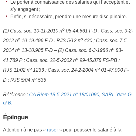
Le porter à connaissance des salariés qui l’acceptent et
s’y engagent ;
Enfin, si nécessaire, prendre une mesure disciplinaire.
o
(1) Cass. soc. 10-11-2010 n
08-44.661 F-D ; Cass. soc. 9-2-
o
o
2012 n
10-19.496 F-D : RJS 5/12 n
430 ; Cass. soc. 7-5-
o
o
2014 n
13-10.985 F-D
–
(2) Cass. soc. 6-3-1986 n
83-
o
41.789 P ; Cass. soc. 22-5-2002 n
99-45.878 FS-PB :
o
o
RJS 11/02 n
1233 ; Cass. soc. 24-2-2004 n
01-47.000 F-
o
D : RJS 5/04 n
535
Référence :
CA Riom 18-5-2021 n° 18/01090, SARL Yves G.
c/ B.
Épilogue
Attention à ne pas «
ruser
» pour pousser le salarié à la